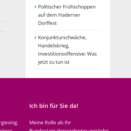
Politischer Frühschoppen
auf dem Haderner
Dorffest
Konjunkturschwäche,
Handelskrieg,
Investitionsoffensive: Was
jetzt zu tun ist
Ich bin für Sie da!
rgiesing.
Meine Rolle als Ihr
chönes
Bundestagsabgeordneter verstehe