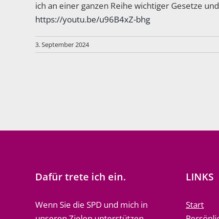
ich an einer ganzen Reihe wichtiger Gesetze und 
https://youtu.be/u96B4xZ-bhg
3. September 2024
Dafür trete ich ein.
LINKS
Wenn Sie die SPD und mich in
Start
unseren Zielen unterstützen
Persönli