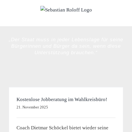
Zum
Inhalt
springen
„Der Staat muss in jeder Lebenslage für seine
Bürgerinnen und Bürger da sein, wenn diese
Unterstützung brauchen.“
Kostenlose Jobberatung im Wahlkreisbüro!
21. November 2025
Coach Dietmar Schöckel bietet wieder seine